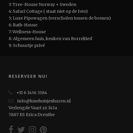
3: Tree-House Norway + Sweden
4: Safari Cottage ( staat niet op de foto)
5: Luxe Pipowagen (verscholen tussen de bomen)
6: Bath-House
7: Wellness-House
8: Algemeen huis, keuken van Borreltied
9: Schuurtje privé
RESERVEER NU!
+31 6 1436 3384
info@luxehuisjeshuren.nl
Verlengde Vaart zz 143a
7887 ES Erica Drenthe