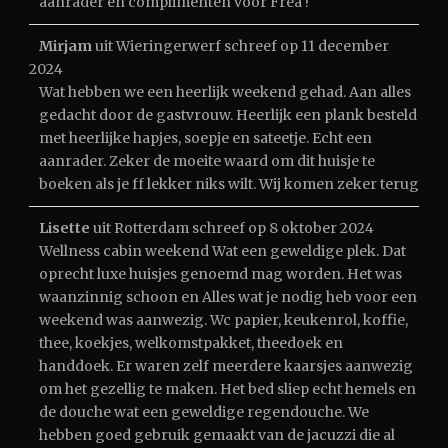
aanrader en complimenten voor Frea !
Mirjam
uit
Wieringerwerf
schreef op
11 december
2024
Wat hebben we een heerlijk weekend gehad. Aan alles
gedacht door de gastvrouw. Heerlijk een plank besteld
met heerlijke hapjes, soepje en sateetje. Echt een
aanrader. Zeker de moeite waard om dit huisje te
boeken als je ff lekker niks wilt. Wij komen zeker terug
Lisette
uit
Rotterdam
schreef op
8 oktober 2024
Wellness cabin weekend Wat een geweldige plek. Dat
oprecht luxe huisjes genoemd mag worden. Het was
waanzinnig schoon en Alles wat je nodig heb voor een
weekend was aanwezig. Wc papier, keukenrol, koffie,
thee, koekjes, welkomstpakket, theedoek en
handdoek. Er waren zelf meerdere kaarsjes aanwezig
om het gezellig te maken. Het bed sliep echt hemels en
de douche wat een geweldige regendouche. We
hebben goed gebruik gemaakt van de jacuzzi die al