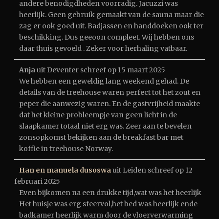
andere benodigdheden voorradig. Jacuzzi was
heerlijk. Geen gebruik gemaakt van de sauna maar die
zag er ook goed uit. Badjassen en handdoeken ook ter
beschikking. Dus geeoon compleet. Wij hebben ons
daar thuis gevoeld . Zeker voor herhaling vatbaar.
Anja
uit
Deventer
schreef op
15 maart 2025
We hebben een geweldig lang weekend gehad. De
details van de treehouse waren perfect tot het zout en
peper die aanwezig waren. En de gastvrijheid maakte
dat het kleine probleempje van geen licht in de
slaapkamer totaal niet erg was. Zeer aan te bevelen
zonsopkomst bekijken aan de breakfast bar met
koffie in treehouse Norway.
Han en manuela dusoswa
uit
Leiden
schreef op
12
februari 2025
Even bijkomen na een drukke tijd,wat was het heerlijk
Het huisje was erg sfeervol,het bed was heerlijk ende
badkamer heerlijk warm door de vloerverwarming