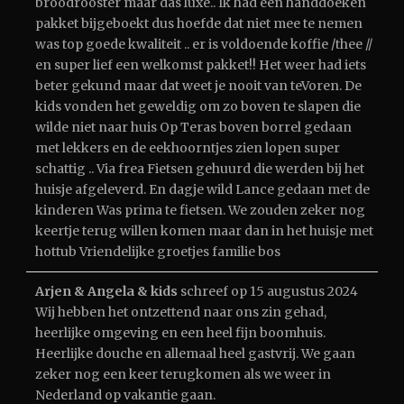
broodrooster maar das luxe.. Ik had een handdoeken
pakket bijgeboekt dus hoefde dat niet mee te nemen
was top goede kwaliteit .. er is voldoende koffie /thee //
en super lief een welkomst pakket!! Het weer had iets
beter gekund maar dat weet je nooit van teVoren. De
kids vonden het geweldig om zo boven te slapen die
wilde niet naar huis Op Teras boven borrel gedaan
met lekkers en de eekhoorntjes zien lopen super
schattig .. Via frea Fietsen gehuurd die werden bij het
huisje afgeleverd. En dagje wild Lance gedaan met de
kinderen Was prima te fietsen. We zouden zeker nog
keertje terug willen komen maar dan in het huisje met
hottub Vriendelijke groetjes familie bos
Arjen & Angela & kids
schreef op
15 augustus 2024
Wij hebben het ontzettend naar ons zin gehad,
heerlijke omgeving en een heel fijn boomhuis.
Heerlijke douche en allemaal heel gastvrij. We gaan
zeker nog een keer terugkomen als we weer in
Nederland op vakantie gaan.