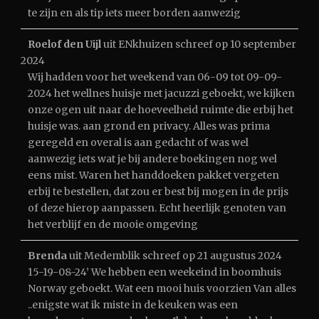
te zijn en als tip iets meer borden aanwezig
Roelof den Uijl
uit
ENkhuizen
schreef op
10 september
2024
Wij hadden voor het weekend van 06-09 tot 09-09-
2024 het wellnes huisje met jacuzzi geboekt, we kijken
onze ogen uit naar de hoeveelheid ruimte die erbij het
huisje was. aan grond en privacy. Alles was prima
geregeld en overal is aan gedacht of was wel
aanwezig iets wat je bij andere boekingen nog wel
eens mist. Waren het handdoeken pakket vergeten
erbij te bestellen, dat zou er best bij mogen in de prijs
of deze hierop aanpassen. Echt heerlijk genoten van
het verblijf en de mooie omgeving
Brenda
uit
Medemblik
schreef op
21 augustus 2024
15-19-08-24’ We hebben een weekeind in boomhuis
Norway geboekt. Wat een mooi huis voorzien Van alles
..enigste wat ik miste in de keuken was een