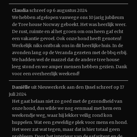
Claudia
schreef op
6 augustus 2024
We hebben afgelopen vanwege ons 10 jarig jubileum
de Tree house Norway geboekt. Het was heerlijk weer.
De rust, ruimte en al het groen om ons heen gaf echt
een vakantie gevoel. Ook onze hond heeft genoten!
Werkelijk niks ontbrak ons in dit heerlijke huis. In de
avonden lang op de Veranda gezeten met de bbq erbij.
We hadden wel de mazzel dat de andere tree house
leeg stond en we amper mensen hebben gezien. Dank
voor een overheerlijk weekend!
Daniëlle
uit
Nieuwerkerk aan den IJssel
schreef op
17
juli 2024
Het gaat helaas niet zo goed met de gezondheid van
onze hond, dus wilde we nog eenmaal met hem een
weekendje weg, waar hij lekker veilig rond kon
huppelen. Wat een geweldige plek voor mens en hond.
Het weer zat wat tegen, maar dat is hier totaal geen
probleem. Door het interieur van de safaritent en de