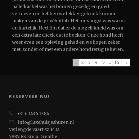
palletkachel was het binnen gezellig en goed
vertoeven en hebben we lekker gebruik kunnen
maken van de privéhottub. Het ontvangst was warm
en hartelijk. Heel fijn dat er de mogelijkheid was om
een extra late check out te boeken. Onze hond heeft
weer even een opleving gehad en we hopen zeker
met, zonder of met een andere hond terug te keren.
1
2
3
4
5
...
16
→
RESERVEER NU!
+31 6 1436 3384
info@luxehuisjeshuren.nl
Verlengde Vaart zz 143a
7887 ES Erica Drenthe