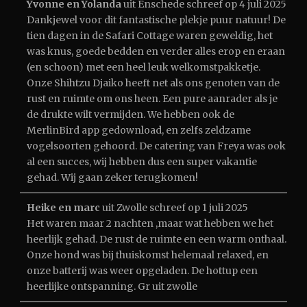
Yvonne en Yolanda
uit
Enschede
schreef op
4 juli 2025
Dankjewel voor dit fantastische plekje puur natuur! De
tien dagen in de Safari Cottage waren geweldig, het
was knus, goede bedden en verder alles erop en eraan
(en schoon) met een heel leuk welkomstpakketje.
Onze Shihtzu Djaiko heeft net als ons genoten van de
rust en ruimte om ons heen. Een pure aanrader als je
de drukte wilt vermijden. We hebben ook de
MerlinBird app gedownload, en zelfs zeldzame
vogelsoorten gehoord. De catering van Freya was ook
al een succes, wij hebben dus een super vakantie
gehad. Wij gaan zeker terugkomen!
Heike en marc
uit
Zwolle
schreef op
1 juli 2025
Het waren maar 2 nachten ,maar wat hebben we het
heerlijk gehad. De rust de ruimte en een warm onthaal.
Onze hond was bij thuiskomst helemaal relaxed, en
onze batterij was weer opgeladen. De hottup een
heerlijke ontspanning. Gr uit zwolle