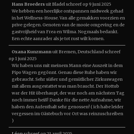
Hans Broeders
uit
Bladel
schreef op
9 juni 2025
We hebben een heerlijke ontspannen midweek gehad
in het Wellness-House. Van alle gemakken voorzien en
prive gelegen. Genoten van de mooie omgeving en de
gastvrijheid van Frea en Wilma. Nogmaals bedankt.
Een echte aanrader als je tot rust wilt komen.
Oxana Kunzmann
uit
Bremen, Deutschland
schreef
op
1 juni 2025
Wir haben uns mit meinem Mann eine Auszeit in dem
Pipo Wagen gegönnt. Genau diese Ruhe haben wir
gebraucht. Sehr süßer und gemütlicher Zirkuswagen
mit allem ausgestattet was man braucht. Der Hottub
war der Hit überhaupt, der war noch am nächsten Tag
noch immer heiß! Danke für die nette Aufnahme, wir
haben den Aufenthalt sehr genossen! ( ich habe leider
vergessen im Gästebuch vor Ort was reinzuschreiben
)
Léon
schreef op
23 april 2025