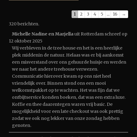
1
2
3
4
5
...
16
→
320 berichten.
Michelle Nadine en Marjella
uit
Rotterdam
schreef op
12 oktober 2025
Wij verbleven in de tree house en het is een heerlijke
plek middenin de natuur. Helaas was er bij aankomst
een misverstand over ons gehuurde huisje en werden
we naar het andere treehouse verwezen.
Communicatie hierover kwam op ons niet heel
vriendelijk over. Binnen stond ons een mooi
welkomstpakket op te wachten. Het was fijn dat we
ontbijtservice konden boeken, dat was een extra luxe.
Koffie en thee daarentegen waren vrij basic. De
mogelijkheid voor een late checkout was ook prettig
zodat we ook nog lekker van onze zondag hebben
genoten.