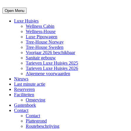
Open Menu
Luxe Huisjes
Wellness Cabin
Wellness-House
Luxe Pipowagen
Tree-House Norway
Tree-House Sweden
Voorjaar 2026 beschikbaar
Sanitair gebouw
Tarieven Luxe Huisjes 2025
Tarieven Luxe Huisjes 2026
Algemene voorwaarden
Nieuws
Last minute actie
Reserveren
Faciliteiten
Omgeving
Gastenboek
Contact
Contact
Plattegrond
Routebeschrijving