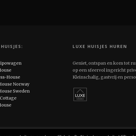
 HUISJES:
LUXE HUISJES HUREN
Pipowagen
Geniet, ontspan en kom tot ru
House
op een sfeervol ingericht privé
ess-House
Kleinschalig, gastvrij en pers
House Norway
House Sweden
 Cottage
House