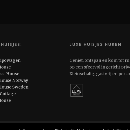
 HUISJES:
LUXE HUISJES HUREN
Pipowagen
Geniet, ontspan en kom tot ru
House
op een sfeervol ingericht privé
ess-House
Kleinschalig, gastvrij en pers
House Norway
House Sweden
 Cottage
House