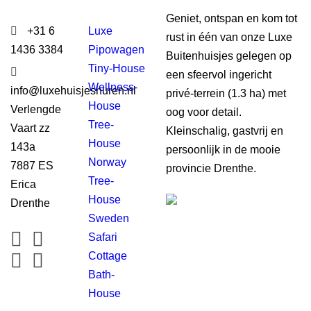
Geniet, ontspan en kom tot
+31 6
Luxe
rust in één van onze Luxe
1436 3384
Pipowagen
Buitenhuisjes gelegen op
Tiny-House
een sfeervol ingericht
Wellness-
info@luxehuisjeshuren.nl
privé-terrein (1.3 ha) met
House
Verlengde
oog voor detail.
Tree-
Vaart zz
Kleinschalig, gastvrij en
House
143a
persoonlijk in de mooie
Norway
7887 ES
provincie Drenthe.
Tree-
Erica
House
Drenthe
Sweden
Safari
Cottage
Bath-
House