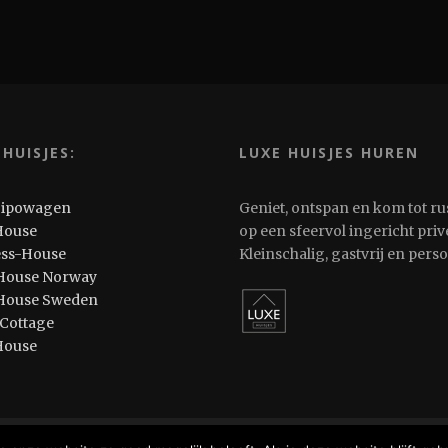
 HUISJES:
LUXE HUISJES HUREN
Pipowagen
Geniet, ontspan en kom tot ru
House
op een sfeervol ingericht privé
ess-House
Kleinschalig, gastvrij en pers
House Norway
House Sweden
 Cottage
House