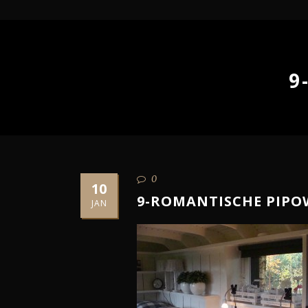
9
0
10
9-ROMANTISCHE PIP
JAN