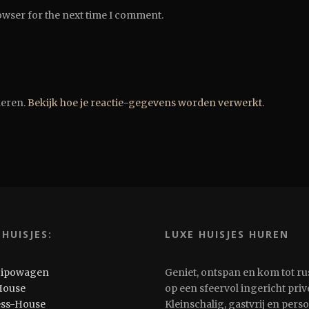
owser for the next time I comment.
deren.
Bekijk hoe je reactie-gegevens worden verwerkt
.
 HUISJES:
LUXE HUISJES HUREN
Pipowagen
Geniet, ontspan en kom tot ru
House
op een sfeervol ingericht privé
ess-House
Kleinschalig, gastvrij en pers