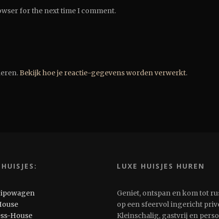
owser for the next time I comment.
deren.
Bekijk hoe je reactie-gegevens worden verwerkt
.
 HUISJES:
LUXE HUISJES HUREN
Pipowagen
Geniet, ontspan en kom tot ru
House
op een sfeervol ingericht privé
ess-House
Kleinschalig, gastvrij en pers