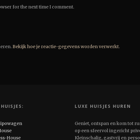
owser for the next time I comment.
deren.
Bekijk hoe je reactie-gegevens worden verwerkt
.
 HUISJES:
LUXE HUISJES HUREN
Pipowagen
Geniet, ontspan en kom tot ru
House
op een sfeervol ingericht privé
ess-House
Kleinschalig, gastvrij en pers