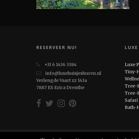
RESERVEER NU!
LUXE
+31 6 1436 3384
Luxe 
Tiny-
info@luxehuisjeshuren.nl
Welln
Verlengde Vaart zz 143a
Tree-
7887 ES Erica Drenthe
Tree-
Safari
Bath-