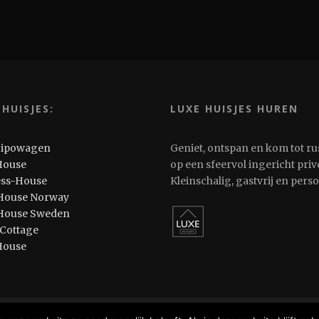
 HUISJES:
LUXE HUISJES HUREN
Pipowagen
Geniet, ontspan en kom tot ru
House
op een sfeervol ingericht privé
ess-House
Kleinschalig, gastvrij en pers
House Norway
House Sweden
 Cottage
House